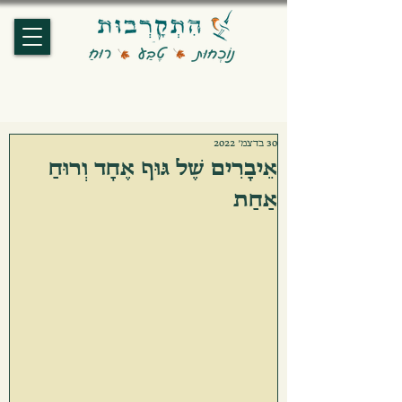
30 בדצמ׳ 2022
אֵיבָרִים שֶׁל גּוּף אֶחָד וְרוּחַ
אַחַת