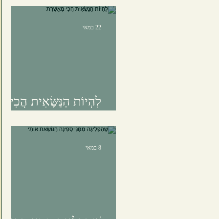
22 במאי
לִהְיוֹת הַנַּשָּׂאִית הֲכִי
מְאֻשֶּׁרֶת
8 במאי