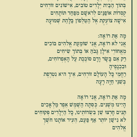
בְּתוֹךְ הַבַּיִת יְלָדִים טוֹבִים, אִישׁוֹנִים זוֹרְחִים
קַסְדוֹת אוֹפַנַּיִם לְרֹאשָׁם מִפַּחַד תּוֹתָחִים
אִישָׁהּ צוֹעֶקֶת אֶל הַטֵּלֵפוֹן בַּלָּהַת שְּׁמוּעָה
מָה אַתְּ רוֹאָה:
אֲנִי לֹא רוֹאָה, אֲנִי שׁוֹמַעַת אֱלֹהִים בּוֹכִים
מֵאֲחוֹרֵי אִילָן גָּבֹהַּ אוֹ בְּתוֹךְ שִׂיחִים
רַק אֵם בָּשָׂר וָדָם סוֹכֶכֶת עַל הָאֶפְרוֹחִים, 
וּבִכְנָפֶיהָ
רַחֲמֵי כָּל הָעוֹלָם זוֹרְחִים, אֵיךְ היא נִטְרֶפֶת
בְּשִׁנֵּי חַיָּה רָעָה
מָה אַתְּ רוֹאָה, אֲנִי רוֹאָה
הָיִינוּ מְשֻׁנִּים. כֻּסְּתָה הַשֶּׁמֶשׁ אֵפֶר מַלְאָכִים
תַּנִּים חָרְצוּ שֵׁן בִּשְׂדוֹתֵינוּ, כָּל הַיְלָדִים פְּקוּחִים
לֹא נִישַׁן יוֹתֵר אַף פַּעַם, הֵעִיר אוֹתָנוּ חֹשֶׁךְ 
אֱלֹהִים