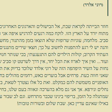
(רוני אלדד)
חוזר הבייתה לקראת שבת, אל הבישולים והארגונים האחרוני
מתוח יורד על הארץ הזו. לוקח כמה רגעים להרגיש איפה אני
סביב. מלחמה; עוגיות שרופות שלא הוצאו בזמן מהתנור; מחש
והנה יש לי רגע להתפנות לחשוב על כך; חצאי שירים מתנגני
העתיד הקרוב; קולות הילדים להם התגעגעתי; בכי שנותר חנוק
ועוד... ואין איך לארוז את הכל יחד, אין דרך לשרטט קו סביב ש
נחות על השיר היפהפה הזה של רוני אלדד שלוכד בדיוק את 
שאני חווה כעת. פרחים אבל בוערים כאש, רחמים מהולים בח
האופניים משמשת להם כמקלט. ואת כל אלו נצטרך לשאת, ביח
נחלים ונירפא. אך אני גם מלא בהערכה וגאווה בעם שלנו, בחיי
שמתגלה כל הזמן, בריפוי בינינו שכבר מתרחש. וגם לב שבור ע
באילו שאינם עדיין כאן. שבת שלום ובשורות טובות! 