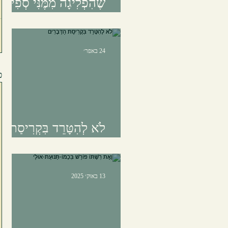
שֶׁהִפְלִיגָה מִמֶּנִּי סְפִינָה
הַנּוֹשֵׂאת אוֹתִי
24 באפר׳
פ
לֹא לְהִטָּרֵד בִּקְרִיסַת
הַדְּבָרִים
13 באוק׳ 2025