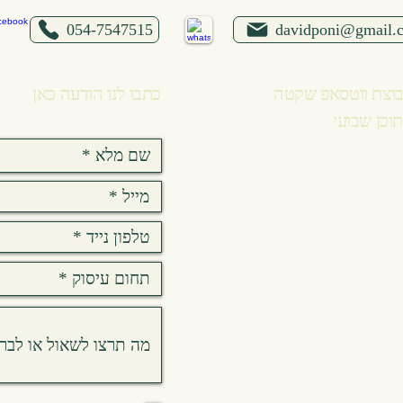
054-7547515
davidponi@gmail.
וצת ווטסאפ שקטה
כתבו לנו הודעה כאן
וכן שבועי