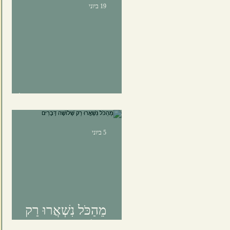
19 ביוני
יֵשׁ שֶׁהַזְּמַן דּוֹמֶה לְפַסָּל
5 ביוני
מֵהַכֹּל נִשְׁאֲרוּ רַק
שְׁלוֹשָׁה דְּבָרִים