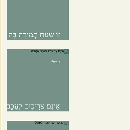
זוֹ שְׁעַת תְּמוּרָה בָּהּ
נַעֲמֹד אִלְמִים
3 ביולי
אֵינָם צְרִיכִים לְעַכֵּב
אַהֲבָה