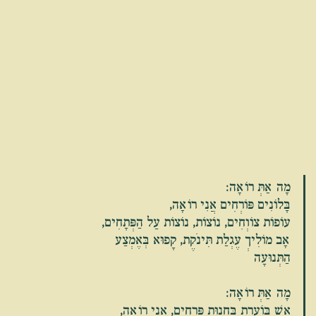
מָה אַתְּ רוֹאָה:
בָּלוֹנִים פּוֹרְחִים אֲנִי רוֹאָה,
עוֹפוֹת צוֹוְחִים, נוֹצוֹת, נוֹצוֹת עַל הַפְּתָחִים,
אָב מוֹלִיךְ עֶגְלַת תִּינֹקֶת, קָפוּא בְּאֶמְצַע 
הַתְּנוּעָה
מָה אַתְּ רוֹאָה:
אֵשׁ בּוֹעֶרֶת בְּחֲנוּת פְּרָחִים, אֲנִי רוֹאָה,