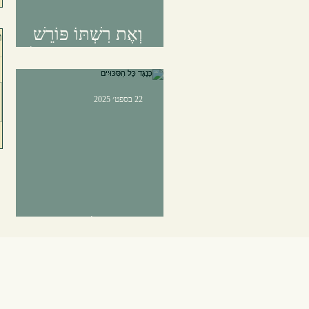
וְאֶת רִשְׁתּוֹ פּוֹרֵשׁ
ת
בִּכְמוֹ-תְּנוּעַת-אוּלַי
22 בספט׳ 2025
כְּנֶגֶד כָּל הַסִּכּוּיִים