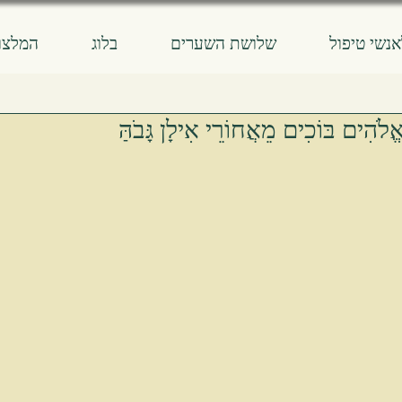
אנשי טיפול
שלושת השערים
בלוג
המלצו
ֱלֹהִים בּוֹכִים מֵאֲחוֹרֵי אִילָן גָּבֹהַּ