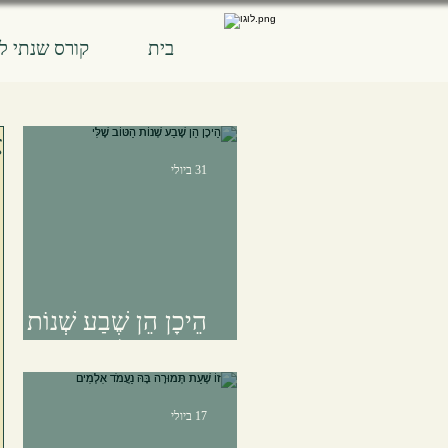
בית
קורס שנתי ל
א
31 ביולי
הֵיכָן הֵן שֶׁבַע שְׁנוֹת
הַטּוֹב שֶׁלִּי
17 ביולי