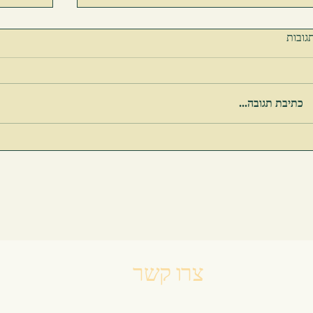
גובות
מַשַּׁק כַּנ
כתיבת תגובה...
לִרְאוֹת אֶת עַצְמֵנוּ כְּנִשְׁאָלִים עַל-יְדֵי הַחַיִּים
צרו קשר