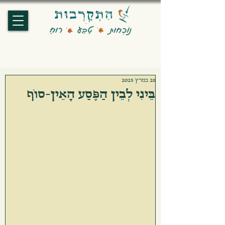
28 במרץ 2025
בֵּינִי לְבֵין הַפֶּסַע הָאֵין-סוֹף