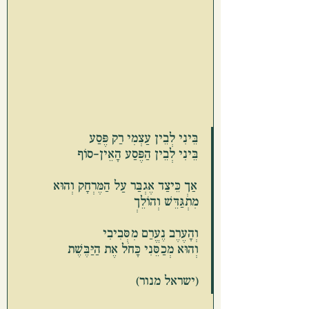
בֵּינִי לְבֵין עַצְמִי רַק פֶּסַע
בֵּינִי לְבֵין הַפֶּסַע הָאֵין-סוֹף
אַךְ כֵּיצַד אֶגְבַּר עַל הַמֶּרְחָק וְהוּא 
מִתְגַּדֵּשׁ וְהוֹלֵךְ
וְהָעֶרֶב נֶעֱרַם מִסְּבִיבִי
וְהוּא מְכַסֵּנִי כָּחֹל אֶת הַיַּבֶּשֶׁת
(ישראל מנור)