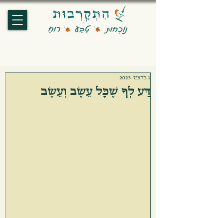
1 בדצמ׳ 2023
דַּע לְךָ שֶׁכָּל עֵשֶׂב וְעֵשֶׂב