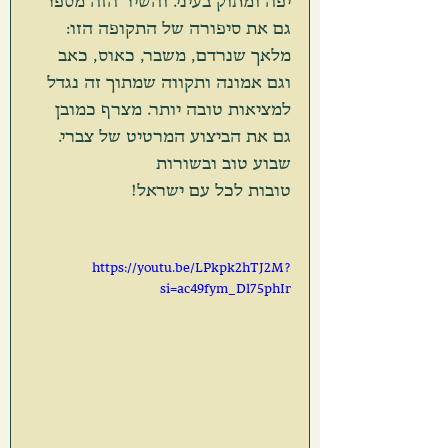
יפה ומתוק בעיני. והשיר הזה מספר 
גם את סיפורה של התקופה הזו: 
מלאך שנרדם, משבר, כאוס, כאב 
וגם אמונה ותקווה שמתוך זה נגדל 
למציאות טובה יותר. מצרף כמובן 
גם את הביצוע המרטיט של צברי. 
שבוע טוב ובשורות 
טובות לכל עם ישראל!
https://youtu.be/LPkpk2hTJ2M?
si=ac49fym_Dl75phIr