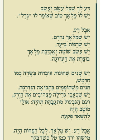
דַּע לְךָ שֶׁכָּל עֵשֶׂב וְעֵשֶׂב
יֵשׁ לוֹ מַלְאָךְ טוֹב שֶׁאוֹמֵר לוֹ ״גְּדַל״.
אֲבָל דַּע,
יֵשׁ שֶׁמַּלְאָךְ נִרְדָּם.
יֵשׁ שְׂרֵפוֹת בַּיַּעַר,
יֵשׁ עֵשֶׂב שׁוֹטֶה וְאַכְזָבַת מַלְאָךְ
בּוֹצֶרֶת אֶת הָעֲרוּגָה.
יֵשׁ שָׁנִים שְׁחוּנוֹת עוֹבְרוֹת בַּשָּׂדֶה כְּמוֹ 
חֶרְמֵשׁ,
תַּנִּים מִשְׁתּוֹפְפִים בַּתְּבוּאָה הַנִּדְרֶסֶת.
יֵשׁ שֶׁכְּאֵבֵי גְּדִילָה מַצְהִיבִים אֶת הַיֶּרֶק,
וְעִם הַגִּבְעוֹל מִתְגַּבַּהַת תְּהִיָּה: אוּלַי 
מוּטָב הָיָה
לְהִשָּׁאֵר פְּקַעַת
אֲבָל דַּע. יֵשׁ מַלְאָךְ. לְכָל הַפָּחוֹת הָיָה.
מִישֶׁהוּ יָרַד כְּמוֹ טַל כְּשֶׁהַבֹּקֶר