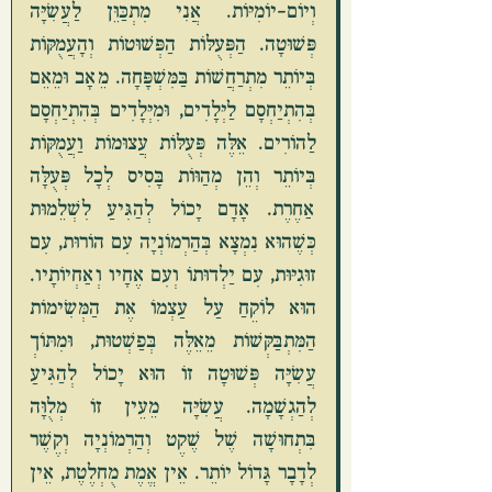
וְיוֹם-יוֹמִיּוֹת. אֲנִי מִתְכַּוֵּן לַעֲשִׂיָּה 
פְּשׁוּטָה. הַפְּעֻלּוֹת הַפְּשׁוּטוֹת וְהָעֲמֻקּוֹת 
בְּיוֹתֵר מִתְרַחֲשׁוֹת בַּמִּשְׁפָּחָה. מֵאָב וּמֵאֵם 
בְּהִתְיַחְסָם לַיְּלָדִים, וּמִיְּלָדִים בְּהִתְיַחְסָם 
לַהוֹרִים. אֵלֶּה פְּעֻלּוֹת עֲצוּמוֹת וַעֲמֻקּוֹת 
בְּיוֹתֵר וְהֵן מְהַוּוֹת בָּסִיס לְכָל פְּעֻלָּה 
אַחֶרֶת. אָדָם יָכוֹל לְהַגִּיעַ לִשְׁלֵמוּת 
כְּשֶׁהוּא נִמְצָא בְּהַרְמוֹנְיָה עִם הוֹרוּת, עִם 
זוּגִיּוּת, עִם יַלְדוּתוֹ וְעִם אֶחָיו וְאַחְיוֹתָיו. 
הוּא לוֹקֵחַ עַל עַצְמוֹ אֶת הַמְּשִׂימוֹת 
הַמִּתְבַּקְּשׁוֹת מֵאֵלֶּה בְּפַשְׁטוּת, וּמִתּוֹךְ 
עֲשִׂיָּה פְּשׁוּטָה זוֹ הוּא יָכוֹל לְהַגִּיעַ 
לְהַגְשָׁמָה. עֲשִׂיָּה מֵעֵין זוֹ מְלֻוָּה 
בִּתְחוּשָׁה שֶׁל שֶׁקֶט וְהַרְמוֹנְיָה וְקֶשֶׁר 
לְדָבָר גָּדוֹל יוֹתֵר. אֵין אֱמֶת מֻחְלֶטֶת, אֵין 