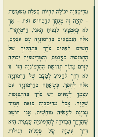
מֵדִיטַצְיָה יְכוֹלָה לִהְיוֹת בַּעֲלַת מַשְׁמָעוּת 
– יִהְיֶה זֶה מְגֻחָךְ לְהַכְחִישׁ זֹאת – אַךְ 
לֹא כְּאֶמְצָעִי לְנִפּוּחַ הָאֲנִי, הַ"מְיֻחָד". 
אֵלֶּה הַנִּמְצָאִים בְּהַרְמוֹנְיָה עִם עַצְמָם, 
חָשִׁים לְעִתִּים צֹרֶךְ בְּתַהֲלִיךְ שֶׁל 
הִתְכַּנְּסוּת בְּעַצְמָם, וְהַמְּדִיטַצְיָה יְכוֹלָה 
לִזְרֹם מִתּוֹךְ תְּחוּשַׁת הַהַרְמוֹנְיָה הַזּוֹ. זוֹ 
לֹא דֶּרֶךְ לְהַגִּיעַ לְמַצָּב שֶׁל הַרְמוֹנְיָה 
אֵלֶּה לְהֶפֶךְ. כְּשֶׁאַתָּה בְּהַרְמוֹנְיָה עִם 
עַצְמְךָ לְעִתִּים יֵשׁ צֹרֶךְ בַּהִתְכַּנְּסוּת 
שְׁלֵוָה. אֲבָל מֵדִיטַצְיָה כָּזֹאת תָּמִיד 
מְכַוֶּנֶת לַעֲשִׂיָּה מוּחָשִׁית. אֲנִי חוֹשֶׁב 
שֶׁהַדֶּרֶךְ הַבְּרוּרָה לְהַרְמוֹנְיָה עַצְמִית הִיא 
דֶּרֶךְ עֲשִׂיָּה שֶׁל פְּעֻלּוֹת רְגִילוֹת 