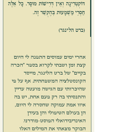
דּוֹקְטְרִינָה וְאֵין דְּרִישׁוֹת מוּסָר. כָּל אֵלֶּה 
חַסְרֵי מַשְׁמָעוּת בְּהֶקְשֵׁר זֶה.
(ברט הלינגר)
אחרי ימים עמוסים התפנה לי היום 
קצת זמן ושבתי לקרוא בספר "הכרה 
בקיים" של ברט הלינגר, מייסד 
הקונסטלציה המשפחתית. אף על פי 
שהיכרותי עם הגישה מועטה עדיין 
והתנסיתי בה רק פעם אחת, יש בה 
איזו אמת עמוקה שחסרה לי היום, 
הן בעולם הטיפולי והן בעידן 
האינדיבידואלי הפוסט-מודרני. 
הבוקר מצאתי את המילים האלו 