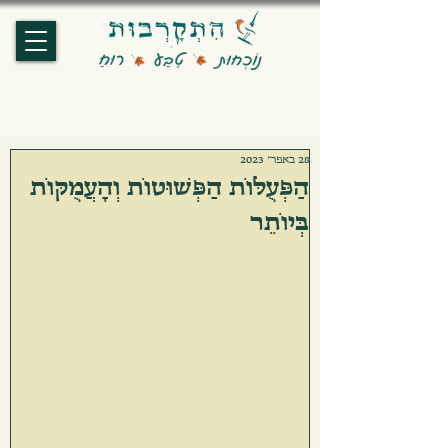
28 באפר׳ 2023
הַפְּעֻלּוֹת הַפְּשׁוּטוֹת וְהָעֲמֻקּוֹת
בְּיוֹתֵר