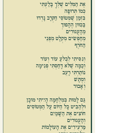
אֶת הַמִּלִּים שֶׁלְּךָ בָּלַעְתִּי
כְּמוֹ תְּרוּפָה
בִּזְמַן שֶׁמְּטוֹסֵי הַקְּרָב נָדְדוּ
בַּכִּוּוּן הֶהָפוּךְ 
מֵהָעֲגוּרִים
מְחַפְּשִׂים מִקְלָט מִפְּנֵי 
הַחֹרֶף
וְנִסִּיתִי לִבְלֹעַ עוֹד וְעוֹד
וְכַמָּה שֶׁלֹּא דָּחַסְתִּי פְּנִימָה
נוֹתַרְתִּי רָעֵב
וְמֻתָּשׁ
וְאָבוּד
גַּם לָמוּת בְּמִלְחָמָה הָיִיתִי מוּכָן
וּלְהַבִּיט כָּל הַיּוֹם עַל הַמְּטוֹסִים
חוֹצִים אֶת הַשָּׁמַיִם
וְהָעֲגוּרִים
מַּרְעִידִים אֶת הָעוֹלָמוֹת