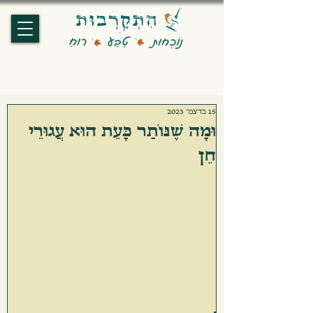
15 בדצמ׳ 2023
וּמָה שֶׁנּוֹתַר כָּעֵת הוּא עֲגוּרֵי
חֵן