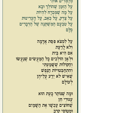
מְלַמְּדִים אוֹתִי
עַל הַזְּמַן שֶׁהוֹלֵךְ וּבָא
עַל מָה שֶׁמֻּכְרָח לִהְיוֹת
עַל צֶדֶק, עַל כְּאֵב, עַל הָעֲדִינוּת
עַל טִבְעָם הַמִּשְׁתַּנֶּה שֶׁל הַדְּבָרִים
כֻּלָּם
עַל לִמְצֹא פִּסַּת אֲדָמָה
וְלֹא לָדַעַת
אִם הִיא בַּיִת
וּלְאָן הוֹלְכִים כָּל הַמַּעֲשִׂים שֶׁנַּעֲשׂוּ
וְהַקּוֹלוֹת שֶׁשָּׁמַעְתִּי
וְהִתְחַבְּטוּיוֹת הַנֶּפֶשׁ
שֶׁאִישׁ לֹא יֵדַע עֲלֵיהֶן
לְעוֹלָם
וּמָה שֶׁנּוֹתַר כָּעֵת הוּא
עֲגוּרֵי חֵן
שֶׁחוֹצִים עַכְשָׁו אֶת הַשָּׁמַיִם
וּמְטוֹסֵי קְרָב