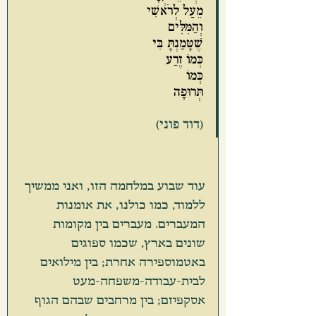
מֵעַל לְרֹאשִׁי
וְהַמִּלִּים
שֶׁטָּמַנְתָּ בִּי
כְּמוֹ זֶרַע
כְּמוֹ
תְּרוּפָה
(דוד פוני)
עוד שבוע במלחמה הזו, ואני ממשיך 
ללמוד, כמו כולנו, את אומנות 
המעברים. מעברים בין מקומות 
שונים בארץ, שכמו ספוגים 
באטמוספירה אחרת; בין מילואים 
לבית-עבודה-משפחה-מעט 
אסקפיזם; בין מרחבים שבהם הגוף 