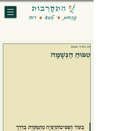
23 באוג׳ 2024
טִפּוּחַ הַנְּשָׁמָה
בְּעוֹד הַפְּסִיכוֹתֵרַפְּיָה מִתְמַקֶּדֶת בְּדֶרֶךְ 