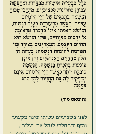
כְּלָל בִּבְעָיוֹת אִישִׁיּוֹת מְבֻדָּדוֹת וּמְחַפֶּשֶׂת 
עֲבוּרָן פִּתְרוֹנוֹת סְפֵּצִיפִיִּים, מִתְרַכֵּז טִפּוּחַ 
הַנְּשָׁמָה בַּתְּנָאִים שֶׁל חַיֵּי הַיּוֹמְיוֹם 
עַצְמָם. כַּאֲשֶׁר מִתְעוֹרֶרֶת בְּעָיָה רִגְשִׁית, 
הַנּוֹשֵׂא הָאֲמִתִּי אֵינוֹ בְּהֶכְרֵחַ טְרָאוּמָה 
אוֹ יַחֲסִים בְּעָיָתִיִּים, אוּלַי הַנּוֹשֵׂא הוּא 
הַחַיִּים הָעַצְמָם, הַמְּאֻרְגָּנִים בְּצוּרָה כָּזוֹ 
הַגּוֹרֶמֶת לְהַזְנָחַת הַנְּשָׁמָה? בְּעָיוֹת הֵן 
חֵלֶק מֵהַחַיִּים הָאֱנוֹשִׁיִּים וְהֵן אֵינָן 
פּוֹגְעוֹת בְּהֶכְרֵחַ בַּנְּשָׁמָה. הַנְּשָׁמָה 
סוֹבֶלֶת יוֹתֵר כַּאֲשֶׁר חַיֵּי הַיּוֹמְיוֹם אֵינָם 
מְסַפְּקִים לָהּ אֶת הַחֲוָיוֹת לָהֶן הִיא 
צְמֵאָה.
(תומאס מור)
לפני כשבועיים עשיתי שינוי מקצועי 
נוסף והתחלתי לנהל את 'יעלים', 
מרכז טיפולי בטבע בעין יעל. ביומיום 