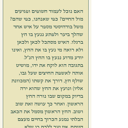
האם נוכל לעמוד חשופים ופגיעים 
מול החיים? כפי שאנחנו, כפי שהם? 
משל בודהיסטי מספר על איש אחד 
שהלך ביער ולפתע ננעץ בו חץ 
ברגלו. האיש מסתכל לכאן ולכאן 
ולא רואה מי נעץ בו את החץ, ואינו 
יודע מדוע ננעץ בו החץ הנ"ל. 
בתגובה הוא לוקח את ידו, מושיט 
אותה לאשפת החיצים שעל גבו, 
שולף חץ, דורך את קשתו (המכוונת 
אליו) ונועץ את החץ שהוא ירה 
בדיוק במקום שבו נורה החץ 
הראשון. ואחר כך עושה זאת שוב 
ושוב. החץ הראשון מסמל את הכאב 
הבלתי נמנע הכרוך בחיים מעצם 
היותם. אין יער ללכת בו שלא 