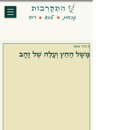
9 בינו׳ 2021
מָשָׁל הַחֵץ וְעָלֶה שֶׁל זָהָב