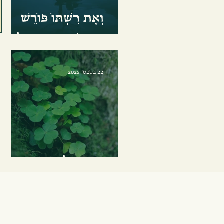
וְאֶת רִשְׁתּוֹ פּוֹרֵשׁ
בִּכְמוֹ-תְּנוּעַת-אוּלַי
22 בספט׳ 2025
כְּנֶגֶד כָּל הַסִּכּוּיִים