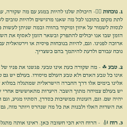
1. נוכחות
 🧎‍♂- היכולת שלנו להיות במגע עם מה שקורה, ע
לתת מקום בתוכנו לכל מה שאנו מרגישים ולהיות טובים לעצ
לנסות לשמור על איזון ומיקוד בהווה ובמה שניתן לעשות כ
הזמן שבו אנו יכולים להתפרק ובשאר הזמן לאסוף את השב
ארוכה לפנינו. וגם, להיות בנוכחות פיסית או וירטואלית עם
נוכח עבורם ולדעת להיתמך בהם כשצריך.
2. טבע
 ☘ - מה שקורה כעת אינו טבעי. פגשנו את פניו של 
אינו כל טבע האדם ולא טבע העולם מיסודו. בעולם יש גם טו
אלינו בימים אלו דרך החברה הישראלית שמתגלה במלוא עו
יש בעולם צמיחה מתוך השבר. היערות מתאוששים אחרי ש
יהיה שם. וגם, העונות ממשיכות כסדרן, הסתיו מגיע, וגם הא
את השדות האלו ולבנות את כל מה שנהרס ויותר מזה, גם א
3. רוח
 🎻  - הרוח היא הכי חשובה כאן. ראינו אותה מתג