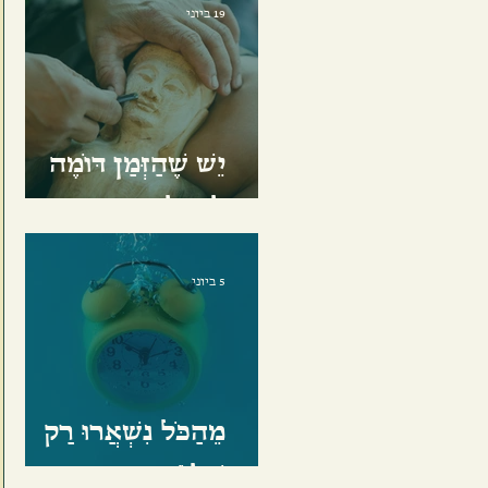
19 ביוני
יֵשׁ שֶׁהַזְּמַן דּוֹמֶה
לְפַסָּל
5 ביוני
מֵהַכֹּל נִשְׁאֲרוּ רַק
שְׁלוֹשָׁה דְּבָרִים