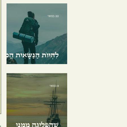
22 במאי
לִהְיוֹת הַנַּשָּׂאִית הֲכִי
מְאֻשֶּׁרֶת
8 במאי
שֶׁהִפְלִיגָה מִמֶּנִּי
פ