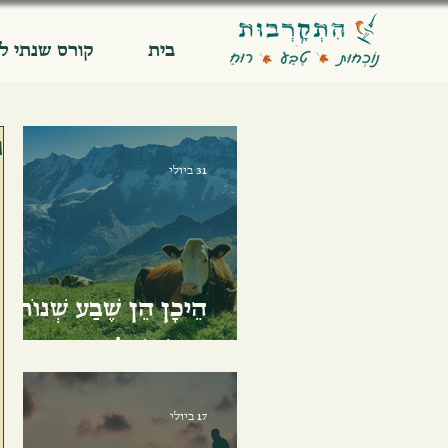
בית
קורס שנתי ל
נ
31 ביולי
הֵיכָן הֵן שֶׁבַע שְׁנוֹת
הַטּוֹב שֶׁלִּי
17 ביולי