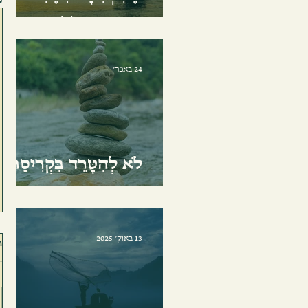
סְפִינָה הַנּוֹשֵׂאת אוֹתִי
24 באפר׳
לֹא לְהִטָּרֵד בִּקְרִיסַת
הַדְּבָרִים
13 באוק׳ 2025
ת