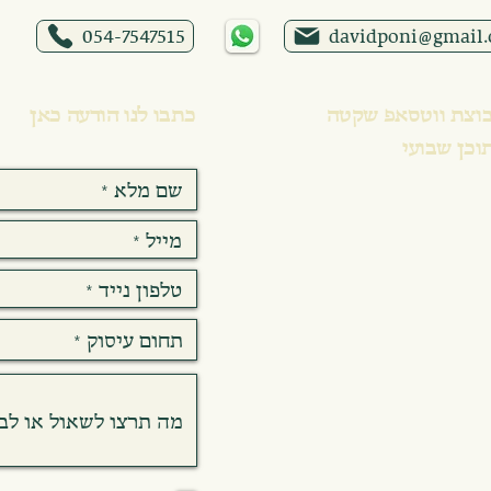
054-7547515
davidponi@gmail
וצת ווטסאפ שקטה
כתבו לנו הודעה כאן
וכן שבועי