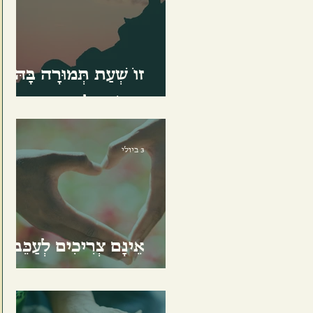
זוֹ שְׁעַת תְּמוּרָה בָּהּ
נַעֲמֹד אִלְמִים
3 ביולי
אֵינָם צְרִיכִים לְעַכֵּב
אַהֲבָה