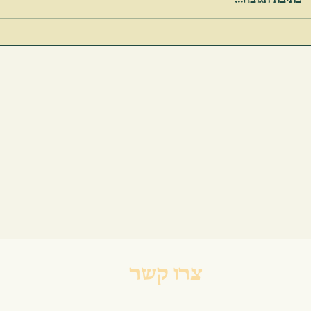
לִרְאוֹת אֶת עַצְמֵנוּ כְּנִשְׁאָלִים עַל-יְדֵי הַחַיִּים
צרו קשר