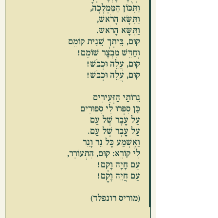
וַתִּכּוֹן הַמַּמְלָכָה,
וַתִּשָּׂא הָרֹאשׁ,
וַתִּשָּׂא הָרֹאשׁ.
קוּם, בֵּיתְךָ שֵׁנִית קוֹמֵם
וְחַדֵּשׁ מִבְצָר שׁוֹמֵם!
קוּם, עֲלֵה וּכְבֹשׁ!
קוּם, עֲלֵה וּכְבֹשׁ!
נֵרוֹתַי הַזְּעִירִים
כֵּן סִפְּרוּ לִי סִפּוּרִים
עַל עָבָר שֶׁל עַם
עַל עָבָר שֶׁל עַם.
וַאֶשְׁמַע כָּל נֵר וָנֵר
לִי קוֹרֵא: קוּם, הִתְעוֹרֵר,
עַם חָיָה וָקָם!
עַם חֲיֵה וָקָם!
(מוריס רונפלד)