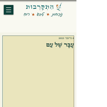
8 בדצמ׳ 2023
עָבָר שֶׁל עַם