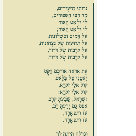
נֵרוֹתַי הַזְּעִירִים,
מָה רַבּוּ הַסִּפּוּרִים,
לִי יִלְאַט הָאוֹר
לִי יִלְאַט הָאוֹר;
עַל דָּמִים וְכִשְׁלוֹנוֹת,
עַל תְּרוּעוֹת שֶׁל נִצְחוֹנוֹת,
עַל קְרָבוֹת שֶׁל דְּרוֹר,
עַל קְרָבוֹת שֶׁל דְּרוֹר.
עֵת אֶרְאֶה אוֹרְכֶם הַקָּט
יַעֲטֵנִי צֵל בַּלָּאט,
קוֹל אֵלַי יִקְרָא,
קוֹל אֵלַי יִקְרָא:
יִשְׂרָאֵל, שָׂבַעְתָּ קְרָב,
אֶפֶס גַּם יָדַעְתָּ רַב,
עֹז וְתִפְאָרָה,
עֹז וְתִפְאָרָה.
וּגְדֻלָּה הָיְתָה לְךָ