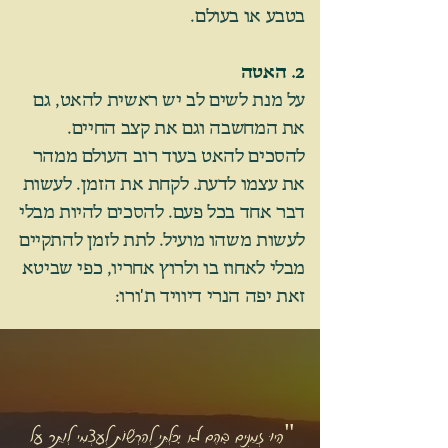
בטבע או בעולם.
2. האטה
על מנת לשים לב יש ראשית להאט, גם
את המחשבה וגם את קצב החיים.
להסכים להאט בעוד רוב העולם ממהר
את עצמו לדעת. לקחת את הזמן. לעשות
דבר אחד בכל פעם. להסכים להיות מבלי
לעשות משהו מועיל. לתת לזמן להתקיים
מבלי לאחוז בו ולרוץ אחריו, כפי שביטא
זאת יפה הנרי דיוויד ת'ורו:
"הָיוּ זְמַנִּים בָּהֶם לֹא יָכֹלְתִּי לְהַרְשׁוֹת לְעַצְמִי לְוַתֵּר עַל