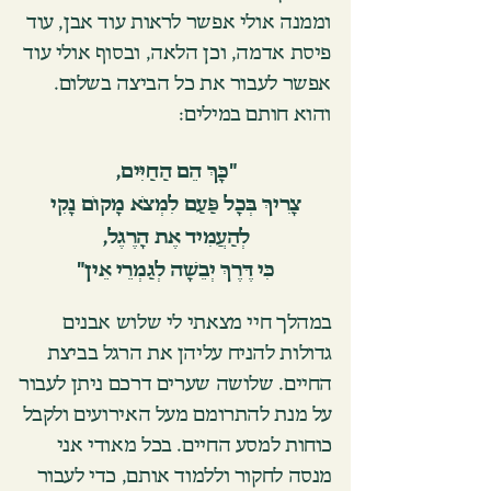
וממנה אולי אפשר לראות עוד אבן, עוד
פיסת אדמה, וכן הלאה, ובסוף אולי עוד
אפשר לעבור את כל הביצה בשלום.
והוא חותם במילים:
"כָּךְ הֵם הַחַיִּים,
צָרִיךְ בְּכָל פַּעַם לִמְצֹא מָקוֹם נָקִי
לְהַעֲמִיד אֶת הָרֶגֶל,
כִּי דֶּרֶךְ יְבֵשָׁה לְגַמְרֵי אֵין"
במהלך חיי מצאתי לי שלוש אבנים
גדולות להניח עליהן את הרגל בביצת
החיים. שלושה שערים דרכם ניתן לעבור
על מנ
ת לה
תרומם מעל האירועים ולקבל
כוחות למסע החיים. בכל מאודי אני
מנסה לחקור וללמוד אותם, כדי לעבור