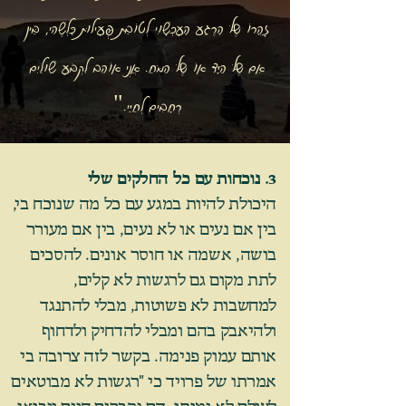
זָהֳרוֹ שֶׁל הָרֶגַע הָעַכְשָׁוִי לְטוֹבַת פְּעִילוּת כָּלְשֶׁהִי, בֵּין
אִם שֶׁל הַיָּד אוֹ שֶׁל הַמֹּחַ.
אֲנִי אוֹהֵב לִקְבֹּעַ שׁוּלַיִם
רְחָבִים לְחַיַּי."
3. נוכחות עם כל החלקים שלי
היכולת להיות במגע עם כל מה שנוכח בי,
בין אם נעים או לא נעים, בין אם מעורר
בושה, אשמה או חוסר אונים. להסכים
לתת מקום גם לרגשות לא קלים,
למחשבות לא פשוטות, מבלי להתנגד
ולהיאבק בהם ומבלי להדחיק ולדחוף
אותם עמוק פנימה. בקשר לזה צרובה בי
אמרתו של פרויד כי "רגשות לא מבוטאים