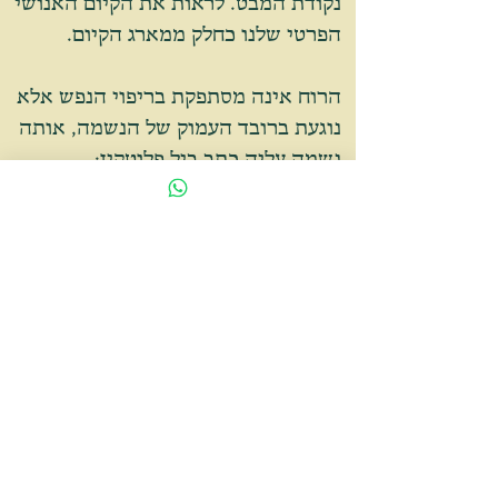
נקודת המבט.
לראות את הקיום האנושי
הפרטי שלנו כחלק ממארג הקיום.
הרוח אינה מסתפקת בריפוי הנפש אלא
נוגעת ברובד העמוק של הנשמה, אותה
נשמה עליה כתב ביל פלוטקין:
"הַנְּשָׁמָה מַרְעִידָה אֶת הַמַּעֲמַקִּים הַתַּת-קַרְקָעִיִּים שֶׁלָּנוּ,
כְּשֶׁהִיא קוֹרֵאת לָנוּ לְלֹא הֶרֶף, דּוֹחֶפֶת אוֹתָנוּ מַעְלָה
כְּפֶרַח הַצּוֹמֵחַ מִבַּעַד לִסְדָקִים בְּמִדְרֶכֶת הַבֵּטוֹן שֶׁל
חַיֵּינוּ."
הרוח מציעה את עצמה לכאב האנושי