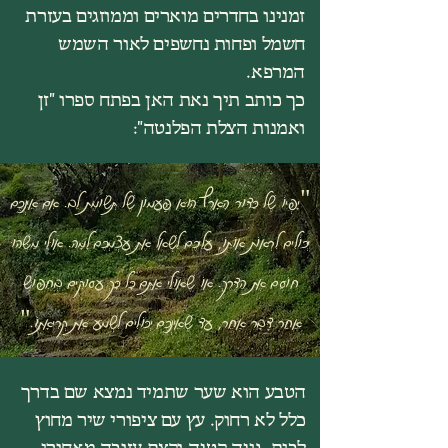
זמנינו בחדרים מוארים וממוזגים בעזרת
חשמל ופחות נחשפים לאור השמש
המרפא.
כך כותב תיך נאת האן בפתח ספרו "זן
ואמנות הצלת הפלנטה":
"יָפְיוֹ שֶׁל כַּדּוּר הָאָרֶץ הוּא פַּעֲמוֹן שֶׁל תְּשׂוּמֶת לֵב. אִם אֵינְכֶם
יְכוֹלִים לִרְאוֹת אוֹתוֹ, עֲלֵיכֶם לִשְׁאֹל אֶת עַצְמְכֶם לָמָּה. אוּלַי מַשֶּׁהוּ
חוֹסֵם אֶת הַדֶּרֶךְ. אוֹ שֶׁאוּלַי אַתֶּם כָּל כָּךְ עֲסוּקִים בְּחִפּוּשׂ
אַחַר דָּבָר אַחֵר,
עַד שֶׁאֵינְכֶם יְכוֹלִים לִשְׁמֹעַ אֶת קְרִיאָתוֹ."
הטבע הוא שער שתמיד נמצא שם בדרך
כלל לא רחוק. עץ עם ציפורי שיר מחוץ
לבית, גינה קטנה וקצת עזובה מאחורי