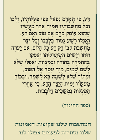
דַּע, כִּי הָאָדָם נִפְעַל כְּפִי פְּעֻלּוֹתָיו, וְלִבּוֹ 
וְכָל מַחְשְׁבוֹתָיו תָּמִיד אַחַר מַעֲשָׂיו 
שֶׁהוּא עוֹסֵק בָּהֶם אִם טוֹב וְאִם רָע. 
וַאֲפִלּוּ רָשָׁע גָּמוּר בִּלְבָבוֹ וְכָל יֵצֶר 
מַחְשְׁבֹת לִבּוֹ רַק רַע כָּל הַיּוֹם, אִם יַעֲרֶה 
רוּחוֹ וְיָשִׂים הִשְׁתַּדְּלוּתוֹ וְעָסְקוֹ 
בְּהַתְמָדָה בְּתוֹרָה וּבְמִצְווֹת וַאֲפִלּוּ שֶׁלֹּא 
לְשֵׁם שָׁמַיִם, מִיָּד יִנְּטֶה אֶל הַטּוֹב, 
וּמִתּוֹךְ שֶׁלֹּא לִשְׁמָהּ בָּא לִשְׁמָהּ. וּבְכוֹחַ 
מַעֲשָׂיו יַמִּית הַיֵּצֶר הָרַע, כִּי אַחֲרֵי 
הַפְּעֻלּוֹת נִמְשָׁכִים הַלְּבָבוֹת.
(ספר החינוך)
המחשבות שלנו שקופות. האמונות 
שלנו נסתרות לפעמים אפילו לנו.