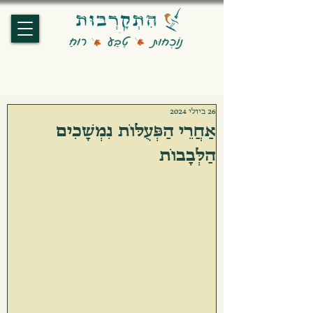
26 ביולי 2024
אַחֲרֵי הַפְּעֻלּוֹת נִמְשָׁכִים
הַלְּבָבוֹת