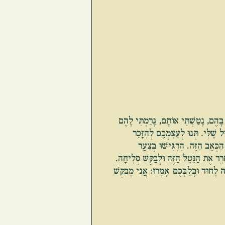
 בָּהֶם, נָטַשְׁתִּי אוֹתָם, גָּרַמְתִּי לָהֶם 
ּל שֶׁלִּי. תְּנוּ לְעַצְמְכֶם לְהִזָּכֵר 
ַכְּאֵב הַזֶּה. הִרְגִּישׁוּ בְּצַעַר 
חְרֵר אֶת הַנֵּטֶל הַזֶּה וּלְבַקֵּשׁ סְלִיחָה. 
זֶה לְחוּד וּבְלִבְּכֶם אָמְרוּ: אֲנִי מְבַקֵּשׁ 