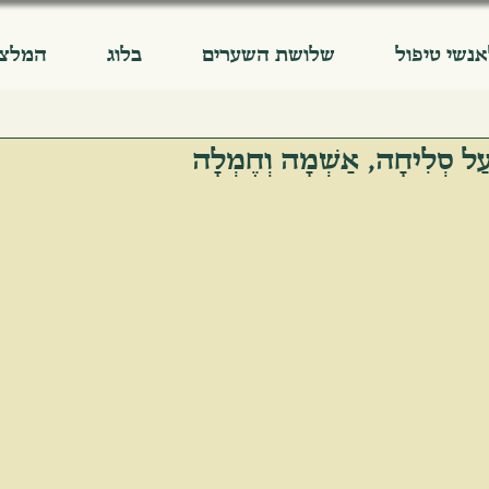
אנשי טיפול
שלושת השערים
בלוג
המלצו
ַל סְלִיחָה, אַשְׁמָה וְחֶמְלָה