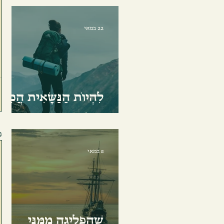
22 במאי
לִהְיוֹת הַנַּשָּׂאִית הֲכִי
מְאֻשֶּׁרֶת
פ
8 במאי
שֶׁהִפְלִיגָה מִמֶּנִּי