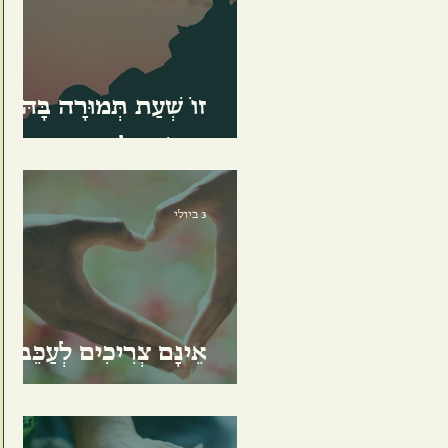
זוֹ שְׁעַת תְּמוּרָה בָּהּ
נַעֲמֹד אִלְמִים
3 ביולי
אֵינָם צְרִיכִים לְעַכֵּב
אַהֲבָה