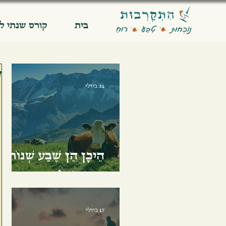
בית
קורס שנתי ל
ע
31 ביולי
הֵיכָן הֵן שֶׁבַע שְׁנוֹת
הַטּוֹב שֶׁלִּי
17 ביולי