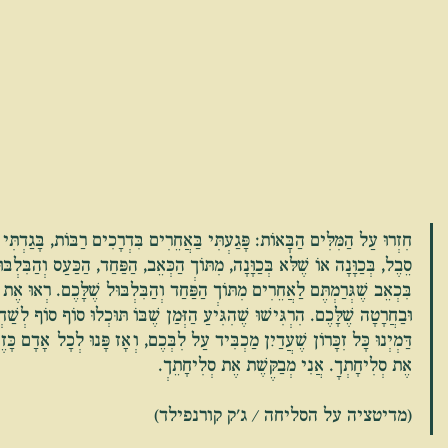
חִזְרוּ עַל הַמִּלִּים הַבָּאוֹת: פָּגַעְתִּי בַּאֲחֵרִים בִּדְרָכִים רַבּוֹת, בָּגַדְתִּי
סֵבֶל, בְּכַוָּנָה אוֹ שֶׁלֹּא בְּכַוָּנָה, מִתּוֹךְ הַכְּאֵב, הַפַּחַד, הַכַּעַס וְהַבִּלְבּו
בִּכְאֵב שֶׁגְּרַמְתֶּם לַאֲחֵרִים מִתּוֹךְ הַפַּחַד וְהַבִּלְבּוּל שֶׁלָּכֶם. רְאוּ אֶת ה
וּבַחֲרָטָה שֶׁלָּכֶם. הִרְגִּישׁוּ שֶׁהִגִּיעַ הַזְּמַן שֶׁבּוֹ תּוּכְלוּ סוֹף סוֹף לְשַׁ
דַּמְיְנוּ כָּל זִכָּרוֹן שֶׁעֲדַיִן מַכְבִּיד עַל לִבְּכֶם, וְאָז פָּנוּ לְכָל אָדָם כָּ
אֶת סְלִיחָתְךָ. אֲנִי מְבַקֶּשֶׁת אֶת סְלִיחָתֵךְ.
(מדיטציה על הסליחה / ג'ק קורנפילד)