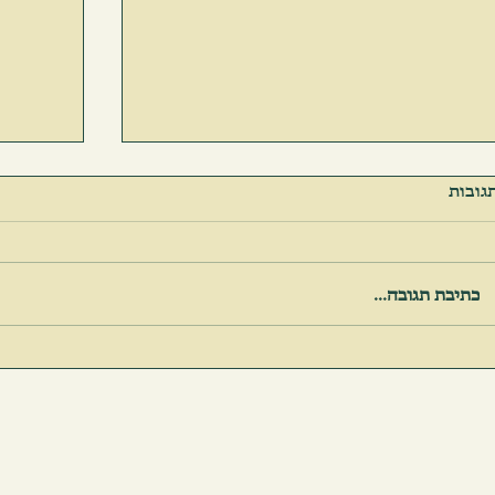
גובות
כתיבת תגובה...
הַזְּמַן הָיָה הָרִאשׁוֹן לָנוּעַ
פָּחוֹת וּ