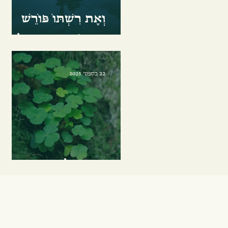
וְאֶת רִשְׁתּוֹ פּוֹרֵשׁ
בִּכְמוֹ-תְּנוּעַת-אוּלַי
22 בספט׳ 2025
כְּנֶגֶד כָּל הַסִּכּוּיִים