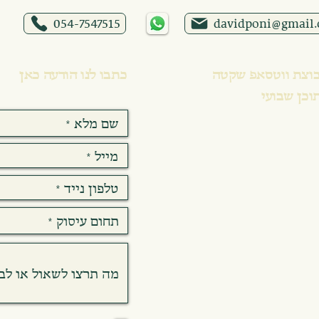
054-7547515
davidponi@gmail
וצת ווטסאפ שקטה
כתבו לנו הודעה כאן
וכן שבועי