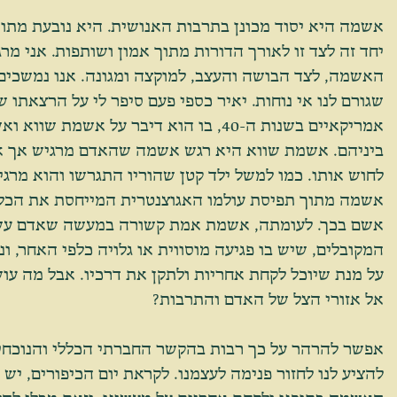
אשמה היא יסוד מכונן בתרבות האנושית. היא נובעת מתוך
יחד זה לצד זו לאורך הדורות מתוך אמון ושותפות. אני מר
האשמה, לצד הבושה והעצב, למוקצה ומגונה. אנו נמשכים
שגורם לנו אי נוחות. יאיר כספי פעם סיפר לי על הרצאתו ש
אמריקאיים בשנות ה-40, בו הוא דיבר על אש
ביניהם. אשמת שווא היא רגש אשמה שהאדם מרגיש אך אין
לחוש אותו. כמו למשל ילד קטן שהוריו התגרשו והוא מרגי
אשמה מתוך תפיסת עולמו האגוצנטרית המייחסת את הכל אל
אשם בכך. לעומתה, אשמת אמת קשורה במעשה שאדם עשה
המקובלים, שיש בו פגיעה מוסווית או גלויה כלפי האחר, ונ
על מנת שיוכל לקחת אחריות ולתקן את דרכיו. אבל מה ע
אל אזורי הצל של האדם והתרבות? 
אפשר להרהר על כך רבות בהקשר החברתי הכללי והנוכחי ב
להציע לנו לחזור פנימה לעצמנו. לקראת יום הכיפורים, יש 