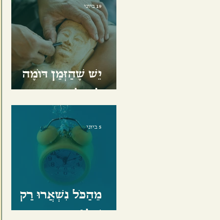
19 ביוני
יֵשׁ שֶׁהַזְּמַן דּוֹמֶה
לְפַסָּל
5 ביוני
מֵהַכֹּל נִשְׁאֲרוּ רַק
שְׁלוֹשָׁה דְּבָרִים