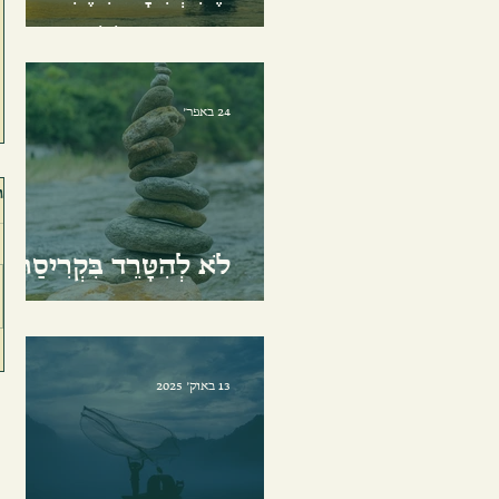
סְפִינָה הַנּוֹשֵׂאת אוֹתִי
24 באפר׳
ת
לֹא לְהִטָּרֵד בִּקְרִיסַת
הַדְּבָרִים
13 באוק׳ 2025